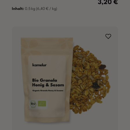
3,20 €
Regulärer Prei
Inhalt:
0.5 kg
(6,40 € / kg)