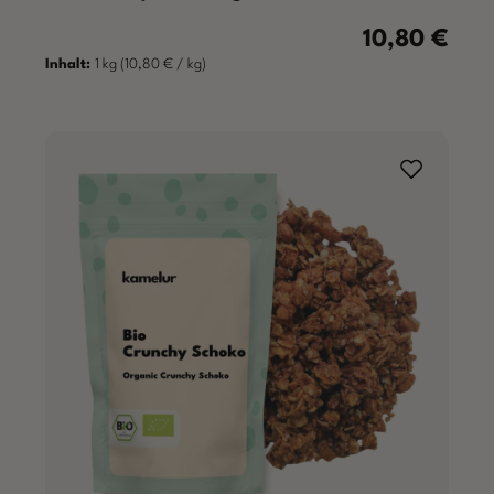
10,80 €
Regulärer Preis
Inhalt:
1 kg
(10,80 € / kg)