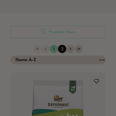
Produkte filtern
Seite
Seite
1
2