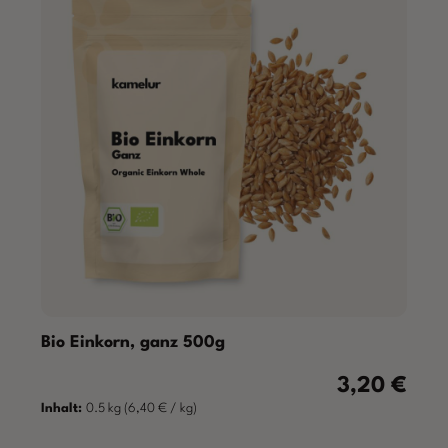
Bio Einkorn, ganz 500g
3,20 €
Regulärer Prei
Inhalt:
0.5 kg
(6,40 € / kg)