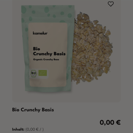
Bio Crunchy Basis
0,00 €
Regulärer Prei
Inhalt:
(0,00 € / )