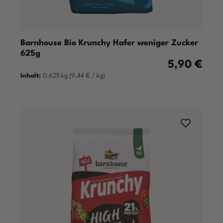
Barnhouse Bio Krunchy Hafer weniger Zucker
625g
5,90 €
Regulärer Prei
Inhalt:
0.625 kg
(9,44 € / kg)