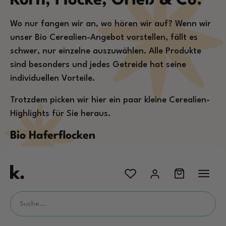
Korn, Flocke, Grieß & Co.
Wo nur fangen wir an, wo hören wir auf? Wenn wir
unser Bio Cerealien-Angebot vorstellen, fällt es
schwer, nur einzelne auszuwählen. Alle Produkte
sind besonders und jedes Getreide hat seine
individuellen Vorteile.
Trotzdem picken wir hier ein paar kleine Cerealien-
Highlights für Sie heraus.
Bio Haferflocken
Der Klassiker und für uns untrennbar mit Frühstück
und Müsli verbunden. Eine Schüssel mit
Haferflocken
und Obst ist lecker und macht uns
satt. So starten wir gern in den Tag. Toll ist zudem,
dass Haferflocken sich problemlos sowohl in der
kalten als auch warmen Küche verarbeiten lassen.