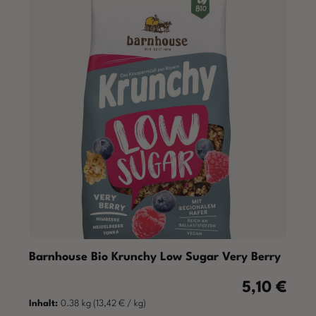
Barnhouse Bio Krunchy Low Sugar Very Berry
5,10 €
Regulärer Pre
Inhalt:
0.38 kg
(13,42 € / kg)