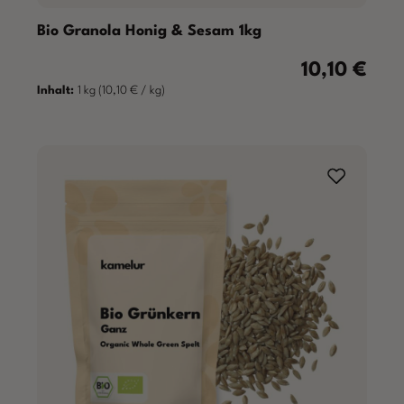
Bio Granola Honig & Sesam 1kg
10,10 €
Regulärer Prei
Inhalt:
1 kg
(10,10 € / kg)