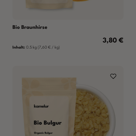
Bio Braunhirse
3,80 €
Regulärer Prei
Inhalt:
0.5 kg
(7,60 € / kg)