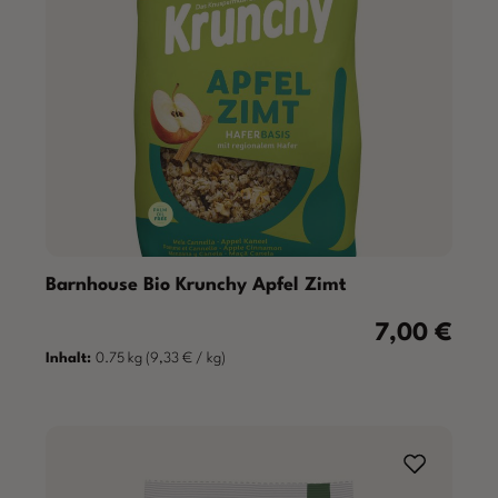
Barnhouse Bio Krunchy Apfel Zimt
7,00 €
Regulärer Prei
Inhalt:
0.75 kg
(9,33 € / kg)