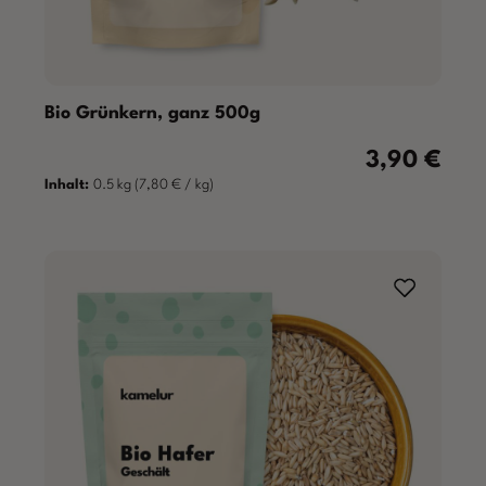
Bio Grünkern, ganz 500g
3,90 €
Regulärer Prei
Inhalt:
0.5 kg
(7,80 € / kg)