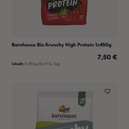
Barnhouse Bio Krunchy High Protein 1x450g
7,50 €
Regulärer Prei
Inhalt:
0.45 kg
(16,67 € / kg)