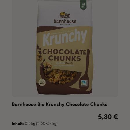
Barnhouse Bio Krunchy Chocolate Chunks
5,80 €
Regulärer Prei
Inhalt:
0.5 kg
(11,60 € / kg)