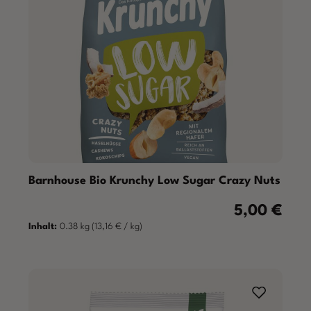
Barnhouse Bio Krunchy Low Sugar Crazy Nuts
5,00 €
Regulärer Prei
Inhalt:
0.38 kg
(13,16 € / kg)