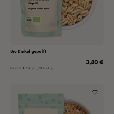
Bio Dinkel gepufft
3,80 €
Regulärer Prei
Inhalt:
0.25 kg
(15,20 € / kg)