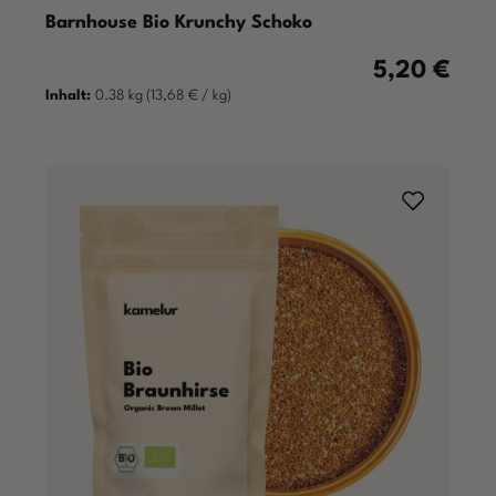
Barnhouse Bio Krunchy Schoko
5,20 €
Regulärer Prei
Inhalt:
0.38 kg
(13,68 € / kg)