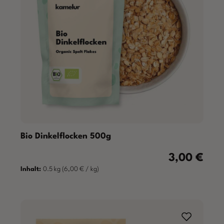
Bio Dinkelflocken 500g
3,00 €
Regulärer Prei
Inhalt:
0.5 kg
(6,00 € / kg)