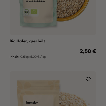
Bio Hafer, geschält
2,50 €
Regulärer Prei
Inhalt:
0.5 kg
(5,00 € / kg)