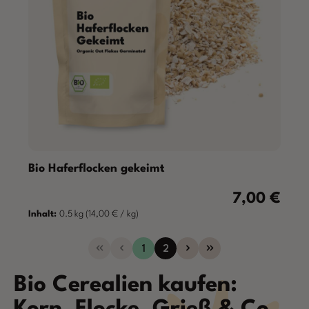
Bio Haferflocken gekeimt
7,00 €
Regulärer Prei
Inhalt:
0.5 kg
(14,00 € / kg)
Seite
Seite
1
2
Bio Cerealien kaufen: