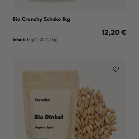
Bio Crunchy Schoko 1kg
12,20 €
Regulärer Preis
Inhalt:
1 kg
(12,20 € / kg)