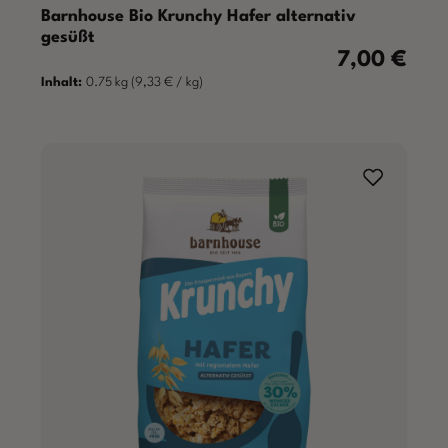
Barnhouse Bio Krunchy Hafer alternativ
gesüßt
7,00 €
Regulärer Prei
Inhalt:
0.75 kg
(9,33 € / kg)