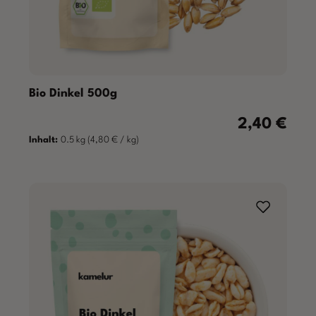
Bio Dinkel 500g
2,40 €
Regulärer Prei
Inhalt:
0.5 kg
(4,80 € / kg)