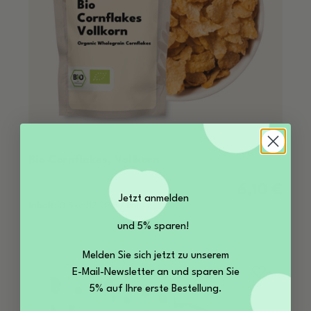
Bio Cornflakes, Vollkorn
6,10 €
Regulärer Pre
Jetzt anmelden
Inhalt:
0.5 kg
(12,20 € / kg)
und 5% sparen!
Melden Sie sich jetzt zu unserem
E-Mail-Newsletter an und sparen Sie
5% auf Ihre erste Bestellung.