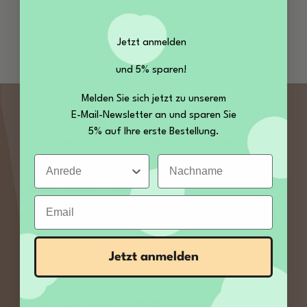
zum BIO-Zertifikat:
BIO-
Zertifikat_KONTORHAUS-GÖRICKE_2025
Jetzt anmelden
und 5% sparen!
Melden Sie sich jetzt zu unserem
E-Mail-Newsletter an und sparen Sie
SERVICE KONTAKT
5% auf Ihre erste Bestellung.
Sie haben Fragen zu unseren Produkten? Rufen
Anrede
Nachname
Sie uns an, wir freuen uns auf Sie:
+49 35027 189860
Email
von Mo – Fr 09:00 bis 12:00 und 13:00 bis 14:00
Uhr
Jetzt anmelden
E-Mail:
service@kamelur.de
Oder über unser
Kontaktformular
.