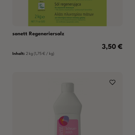
sonett Regeneriersalz
3,50 €
Regulärer Prei
Inhalt:
2 kg
(1,75 € / kg)