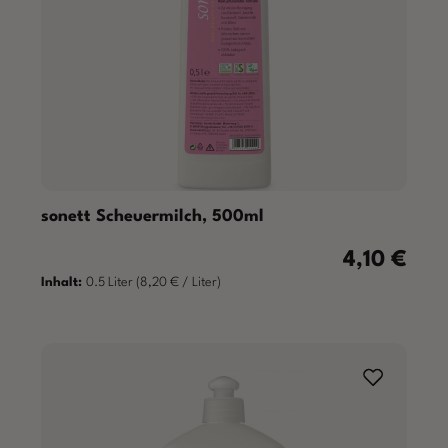
sonett Scheuermilch, 500ml
4,10 €
Regulärer Pre
Inhalt:
0.5 Liter
(8,20 € / Liter)