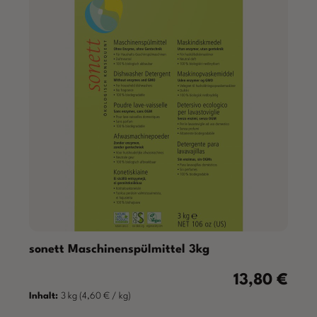
sonett Maschinenspülmittel 3kg
13,80 €
Regulärer Preis
Inhalt:
3 kg
(4,60 € / kg)