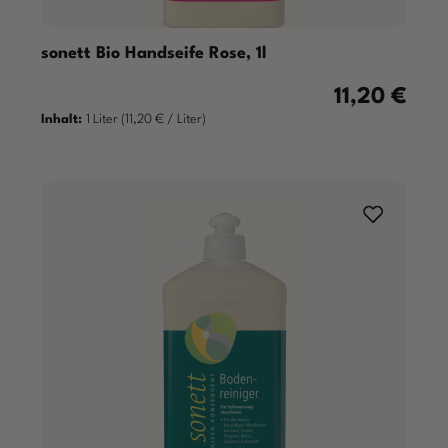
sonett Bio Handseife Rose, 1l
11,20 €
Regulärer Prei
Inhalt:
1 Liter
(11,20 € / Liter)