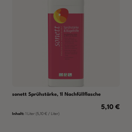
sonett Sprühstärke, 1l Nachfüllflasche
5,10 €
Regulärer Pre
Inhalt:
1 Liter
(5,10 € / Liter)