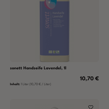
sonett Handseife Lavendel, 1l
10,70 €
Regulärer Preis
Inhalt:
1 Liter
(10,70 € / Liter)