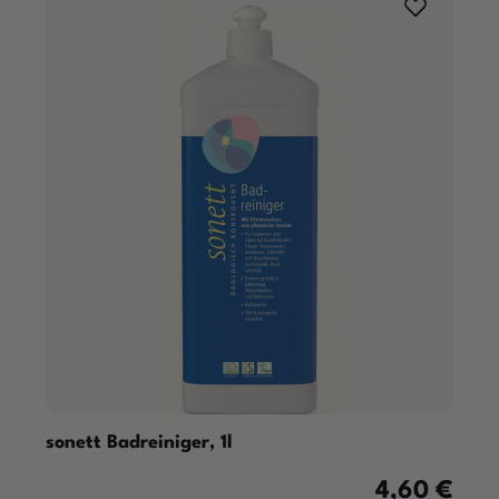
sonett Badreiniger, 1l
4,60 €
Regulärer Prei