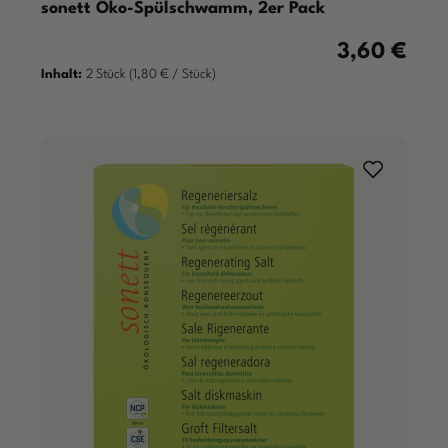
sonett Öko-Spülschwamm, 2er Pack
3,60 €
Regulärer Prei
Inhalt:
2 Stück
(1,80 € / Stück)