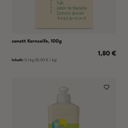
sonett Kernseife, 100g
1,80 €
Regulärer Pre
Inhalt:
0.1 kg
(18,00 € / kg)