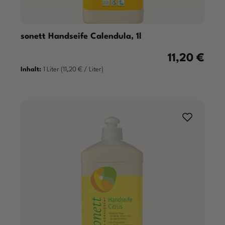
sonett Handseife Calendula, 1l
11,20 €
Regulärer Prei
Inhalt:
1 Liter
(11,20 € / Liter)