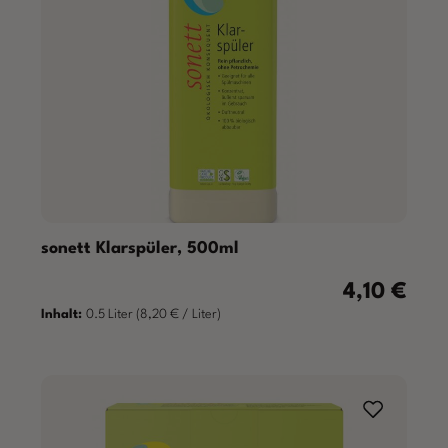
sonett Klarspüler, 500ml
4,10 €
Regulärer Pre
Inhalt:
0.5 Liter
(8,20 € / Liter)