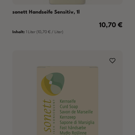
sonett Handseife Sensitiv, 1l
10,70 €
Regulärer Preis
Inhalt:
1 Liter
(10,70 € / Liter)