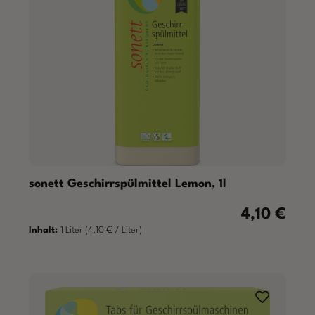
sonett Geschirrspülmittel Lemon, 1l
4,10 €
Regulärer Pre
Inhalt:
1 Liter
(4,10 € / Liter)