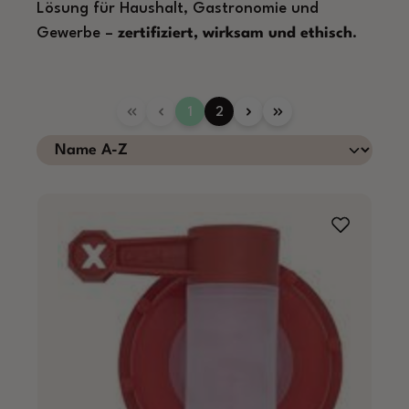
Lösung für Haushalt, Gastronomie und
Gewerbe –
zertifiziert, wirksam und ethisch
.
Seite
Seite
1
2