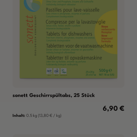
sonett Geschirrspültabs, 25 Stück
6,90 €
Regulärer Prei
Inhalt:
0.5 kg
(13,80 € / kg)