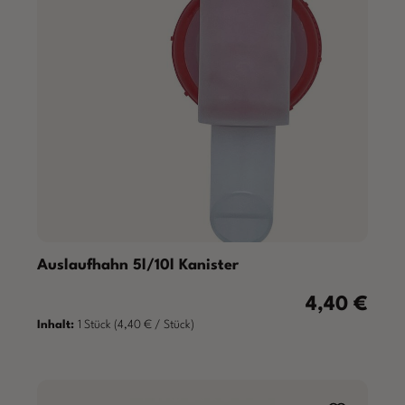
Auslaufhahn 5l/10l Kanister
4,40 €
Regulärer Prei
Inhalt:
1 Stück
(4,40 € / Stück)