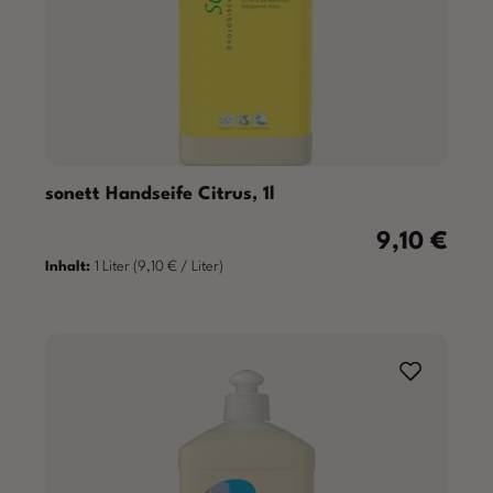
sonett Handseife Citrus, 1l
9,10 €
Regulärer Pre
Inhalt:
1 Liter
(9,10 € / Liter)