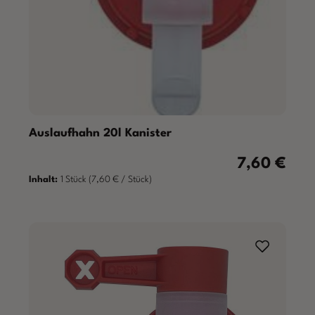
Auslaufhahn 20l Kanister
7,60 €
Regulärer Prei
Inhalt:
1 Stück
(7,60 € / Stück)