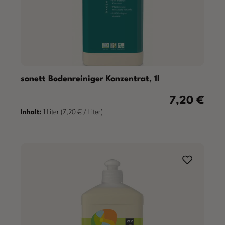
sonett Bodenreiniger Konzentrat, 1l
7,20 €
Regulärer Prei
Inhalt:
1 Liter
(7,20 € / Liter)