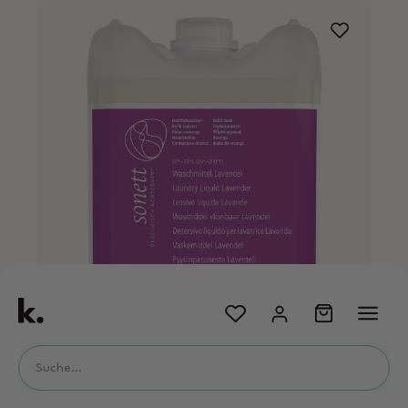
sonett Waschmittel Lavendel, 10l