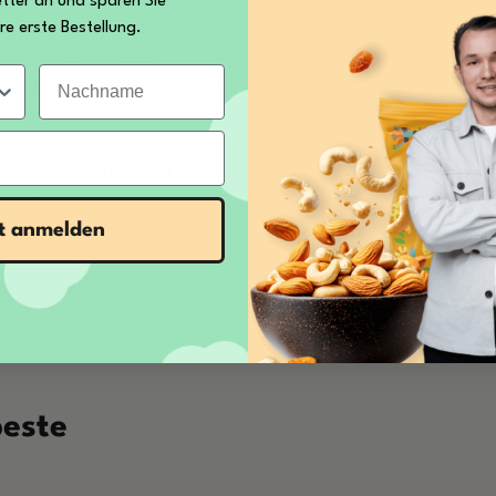
tter an und sparen Sie
bau. Dadurch wird
re erste Bestellung.
in das Waschwasser
Nachname
hmittel Pulver Konzentrat
he.
weltschonend
s gilt auch für das
zt anmelden
00% biologisch abbaubar,
vollständig in seine
chen Rückstände
hutz der Umwelt und
beste