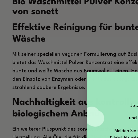
Bio Waschmittel Pulver Konz
von sonett
Effektive Reinigung für bunt
Wäsche
Mit seiner speziellen veganen Formulierung auf Basi
bietet das Waschmittel Pulver Konzentrat eine effek
bunte und weiße Wäsche aus Baumwolle, Leinen, Ha
den Einsatz von Enzymen oder Gentechnik sorgt die
strahlend saubere Ergebnisse.
Nachhaltigkeit aus kontrollie
Jet
biologischem Anbau
und
Ein weiterer Pluspunkt des sonett Waschmittels ist 
Melden Sie 
Herstellung. Alle Öle, die für die Bio-Pflanzenölsei