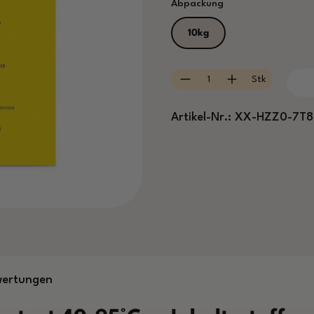
auswählen
Abpackung
10kg
Produkt Anzahl: Gib
Stk
Artikel-Nr.:
XX-HZZ0-7T8
wertungen