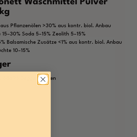
sonett Waschmittel Pulver
0kg
 aus Pflanzenölen >30% aus kontr. biol. Anbau
te 15–30% Soda 5–15% Zeolith 5–15%
5% Balsamische Zusätze <1% aus kontr. biol. Anbau
uchte 10–15%
ger
1, 88693 Deggenhausen