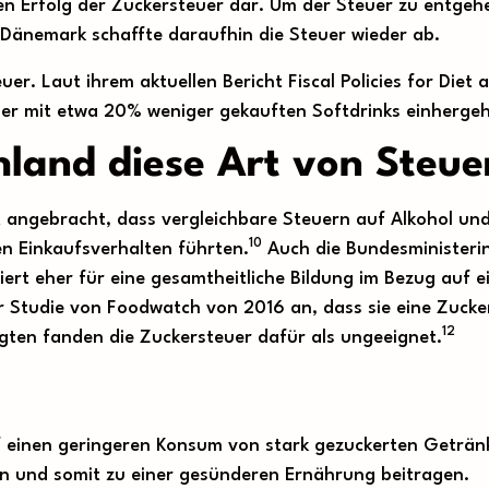
den Erfolg der Zuckersteuer dar. Um der Steuer zu entge
Dänemark schaffte daraufhin die Steuer wieder ab.
er. Laut ihrem aktuellen Bericht Fiscal Policies for Die
r mit etwa 20% weniger gekauften Softdrinks einhergeh
hland diese Art von Steu
t angebracht, dass vergleichbare Steuern auf Alkohol un
10
n Einkaufsverhalten führten.
Auch die Bundesministerin
diert eher für eine gesamtheitliche Bildung im Bezug auf 
r Studie von Foodwatch von 2016 an, dass sie eine Zucke
12
gten fanden die Zuckersteuer dafür als ungeeignet.
auf einen geringeren Konsum von stark gezuckerten Geträ
n und somit zu einer gesünderen Ernährung beitragen.