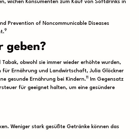
hen, wichen Konsumenten zum Kauf von Softdrinks in
t and Prevention of Noncommunicable Diseases
9
t.
er geben?
d Tabak, obwohl sie immer wieder erhöhte wurden,
 für Ernährung und Landwirtschaft, Julia Glöckner
11
eine gesunde Ernährung bei Kindern.
Im Gegensatz
rsteuer für geeignet halten, um eine gesündere
nken. Weniger stark gesüßte Getränke können das