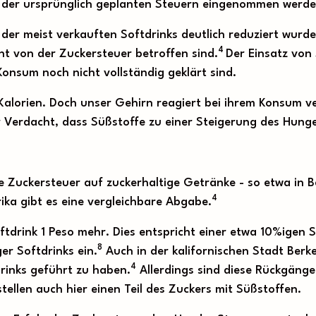
d) der ursprünglich geplanten Steuern eingenommen werde
er meist verkauften Softdrinks deutlich reduziert wurde, 
4
ht von der Zuckersteuer betroffen sind.
Der Einsatz von 
onsum noch nicht vollständig geklärt sind.
lorien. Doch unser Gehirn reagiert bei ihrem Konsum ver
 Verdacht, dass Süßstoffe zu einer Steigerung des Hung
e Zuckersteuer auf zuckerhaltige Getränke - so etwa in 
4
ika gibt es eine vergleichbare Abgabe.
Softdrink 1 Peso mehr. Dies entspricht einer etwa 10%igen
8
r Softdrinks ein.
Auch in der kalifornischen Stadt Berke
4
rinks geführt zu haben.
Allerdings sind diese Rückgänge
ellen auch hier einen Teil des Zuckers mit Süßstoffen.