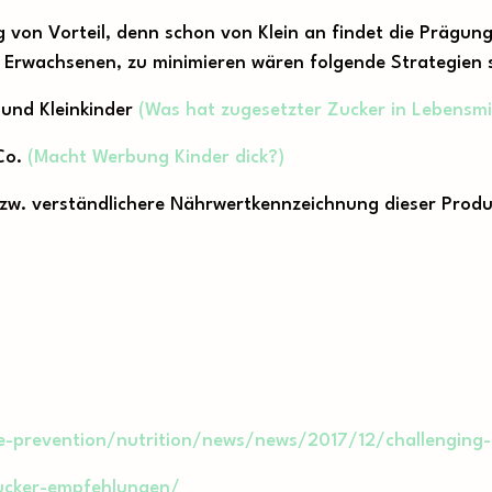
g von Vorteil, denn schon von Klein an findet die Prägu
 Erwachsenen, zu minimieren wären folgende Strategien s
 und Kleinkinder
(Was hat zugesetzter Zucker in Lebensmi
 Co.
(Macht Werbung Kinder dick?)
 bzw. verständlichere Nährwertkennzeichnung dieser Prod
e-prevention/nutrition/news/news/2017/12/challenging-
ucker-empfehlungen/