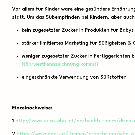
Vor allem für Kinder wäre eine gesündere Ernährun
statt. Um das Süßempfinden bei Kindern, aber auch
kein zugesetzter Zucker in Produkten für Babys
stärker limitiertes Marketing für Süßigkeiten &
weniger zugesetzter Zucker in Fertiggerichten
Nährwertkennzeichnung kommt)
eingeschränkte Verwendung von Süßstoffen
Einzelnachweise:
1
http://www.euro.who.int/de/health-topics/diseas
2
https://www.ages.at/themen/ernaehrung/who-z