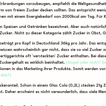
Erkrankungen vorzubeugen, empfiehlt die Weltgesundhei
orm von freiem Zucker decken sollten. Das entspricht wen
enen mit einem Energiebedarf von 2000kcal am Tag. Für K
 in Speisen und Getränken bezeichnet. Aber auch natürlic
r Zucker. Nicht zu dieser Kategorie zählt Zucker in Obst,
 beträgt pro Kopf in Deutschland 36kg pro Jahr. Das ent
wissen wahrscheinlich gar nicht, dass sie so viel Zucker
ertiggerichte oft 'versteckten' Zucker enthalten. Bei die
uckergehalt es wirklich beinhaltet.
(Ampel oder nicht? 
llionen in das Marketing ihrer Produkte. Somit werden vo
dick?)
keranteil. Schon in einem Glas Cola (0,2L) stecken 21g Z
t. Daher erscheint es nicht verwunderlich, dass viele 