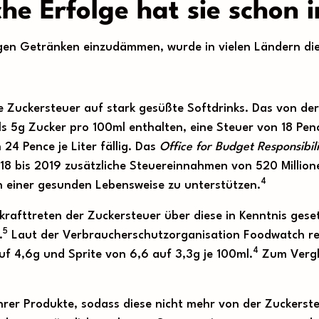
he Erfolge hat sie schon 
en Getränken einzudämmen, wurde in vielen Ländern die
ne Zuckersteuer auf stark gesüßte Softdrinks. Das von de
 als 5g Zucker pro 100ml enthalten, eine Steuer von 18 Pe
24 Pence je Liter fällig. Das
Office for Budget Responsibil
18 bis 2019 zusätzliche Steuereinnahmen von 520 Millione
4
n einer gesunden Lebensweise zu unterstützen.
krafttreten der Zuckersteuer über diese in Kenntnis ges
5
.
Laut der Verbraucherschutzorganisation Foodwatch red
4
uf 4,6g und Sprite von 6,6 auf 3,3g je 100ml.
Zum Vergle
hrer Produkte, sodass diese nicht mehr von der Zuckers