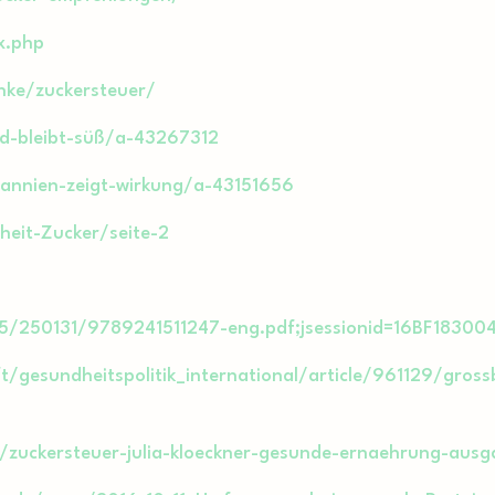
x.php
enke/zuckersteuer/
d-bleibt-süß/a-43267312
tannien-zeigt-wirkung/a-43151656
heit-Zucker/seite-2
0665/250131/9789241511247-eng.pdf;jsessionid=16BF18
ft/gesundheitspolitik_international/article/961129/gross
5/zuckersteuer-julia-kloeckner-gesunde-ernaehrung-aus