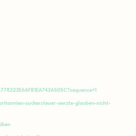
3004778323E66FB1EA743A505C?sequence=1
britannien-zuckersteuer-aerzte-glauben-nicht-
gaben