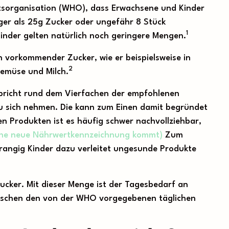
tsorganisation (WHO), dass Erwachsene und Kinder
iger als 25g Zucker oder ungefähr 8 Stück
1
inder gelten natürlich noch geringere Mengen.
h vorkommender Zucker, wie er beispielsweise in
2
 Gemüse und Milch.
spricht rund dem Vierfachen der empfohlenen
 zu sich nehmen. Die kann zum Einen damit begründet
sen Produkten ist es häufig schwer nachvollziehbar,
Eine neue Nährwertkennzeichnung kommt)
Zum
rrangig Kinder dazu verleitet ungesunde Produkte
ucker. Mit dieser Menge ist der Tagesbedarf an
Menschen den von der WHO vorgegebenen täglichen