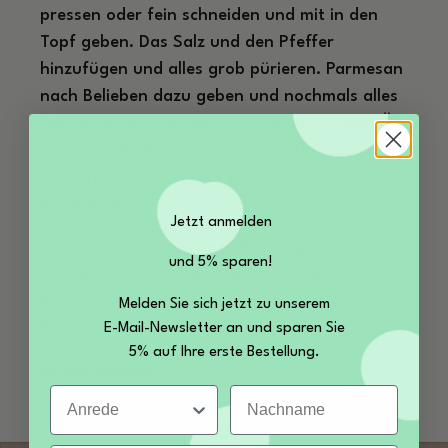
pressen oder fein schneiden und mit in den
Topf geben. Das Salz und den Pfeffer
hinzufügen und alles grob pürieren. Parmesan
nach Belieben dazu geben und nochmals alles
fein pürieren. Zum Abschluss kommt soviel Öl
dazu, bis die Konsistenz stimmt: Das Pesto
sollte nicht zu fest sein sondern eher wie eine
dickere Sauce.
Jetzt anmelden
Nun noch die Pasta nach Packungsanweisung
und 5% sparen!
kochen. Pesto und ein wenig von dem
Kochwasser dazugeben und alles gut mischen.
Melden Sie sich jetzt zu unserem
Parmesan frisch darüber reiben.
E-Mail-Newsletter an und sparen Sie
5% auf Ihre erste Bestellung.
Guten Appetit!
Anrede
Nachname