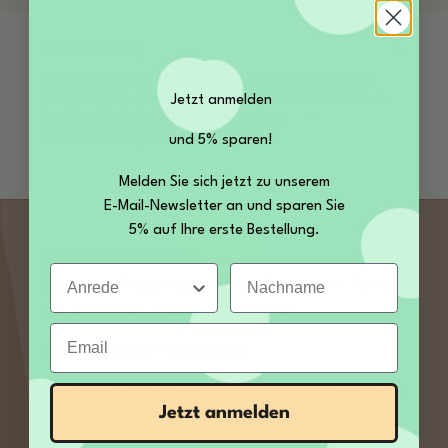
Beschreibung
Bio Dattelzucker bei Kamelur kaufen Kamelur
bietet Ihnen eine natürliche Zuckeralternative:
Jetzt anmelden
Kaufen Sie jetzt Bio Dattelzuck…
Mehr
Trusted Shops Bewertungen
und 5% sparen!
Melden Sie sich jetzt zu unserem
E-Mail-Newsletter an und sparen Sie
5% auf Ihre erste Bestellung.
SERVICE KONTAKT
Anrede
Nachname
Sie haben Fragen zu unseren Produkten? Rufen
Sie uns an, wir freuen uns auf Sie:
Email
+49 35027 189860
von Mo – Fr 09:00 bis 12:00 und 13:00 bis 14:00
Jetzt anmelden
Uhr