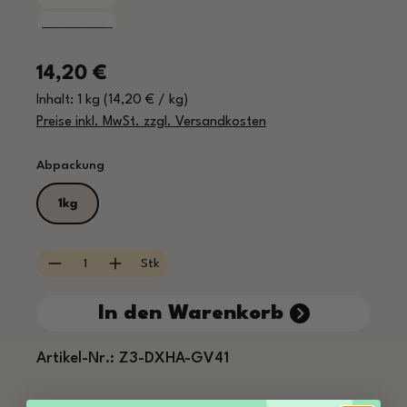
Regulärer Preis:
14,20 €
Inhalt:
1 kg
(14,20 € / kg)
Preise inkl. MwSt. zzgl. Versandkosten
auswählen
Abpackung
1kg
Produkt Anzahl: Gib den gewünschten Wert e
Stk
In den Warenkorb
Artikel-Nr.:
Z3-DXHA-GV41