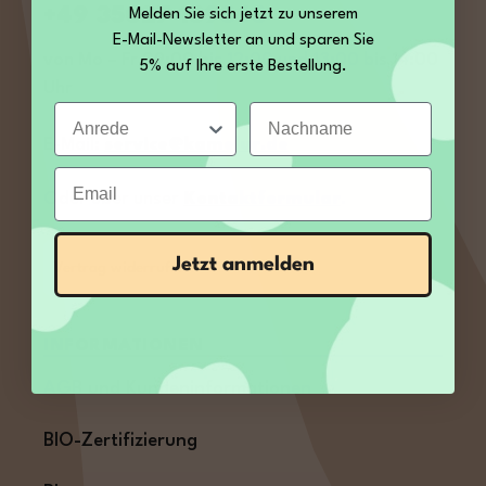
+49 35027 189860
Melden Sie sich jetzt zu unserem
E-Mail-Newsletter an und sparen Sie
von Mo – Fr 09:00 bis 12:00 und 13:00 bis 14:00
5% auf Ihre erste Bestellung.
Uhr
Anrede
Nachname
E-Mail:
service@kamelur.de
Email
Oder über unser
Kontaktformular
.
Jetzt anmelden
Vertrag widerrufen
INFORMATIONEN
AGB und Kundeninformationen
BIO-Zertifizierung