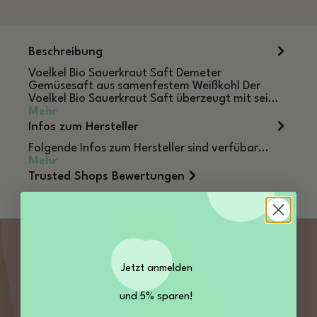
Beschreibung
Voelkel Bio Sauerkraut Saft Demeter
Gemüsesaft aus samenfestem Weißkohl Der
Voelkel Bio Sauerkraut Saft überzeugt mit sei…
Mehr
Infos zum Hersteller
Folgende Infos zum Hersteller sind verfübar...
Mehr
Trusted Shops Bewertungen
SERVICE KONTAKT
Jetzt anmelden
Sie haben Fragen zu unseren Produkten? Rufen
und 5% sparen!
Sie uns an, wir freuen uns auf Sie: