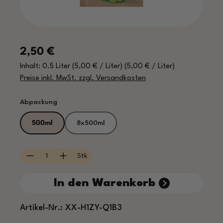
Regulärer Preis:
2,50 €
Inhalt:
0.5 Liter
(5,00 € / Liter)
(5,00 € / Liter)
Preise inkl. MwSt. zzgl. Versandkosten
auswählen
Abpackung
500ml
8x500ml
Produkt Anzahl: Gib den gewünschten Wert e
Stk
In den Warenkorb
Artikel-Nr.:
XX-H1ZY-Q1B3