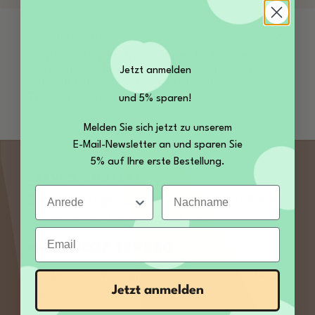
Beschreibung
Voatsiperifery Pfeffer bei Kamelur kaufen
Exotisch, geschmacksintensiv, besonders: Bei
Jetzt anmelden
Kamelur können Sie den Voatsiperifer…
Mehr
Trusted Shops Bewertungen
und 5% sparen!
Melden Sie sich jetzt zu unserem
E-Mail-Newsletter an und sparen Sie
5% auf Ihre erste Bestellung.
SERVICE KONTAKT
Anrede
Nachname
Sie haben Fragen zu unseren Produkten? Rufen
Sie uns an, wir freuen uns auf Sie:
Email
+49 35027 189860
von Mo – Fr 09:00 bis 12:00 und 13:00 bis 14:00
Jetzt anmelden
Uhr