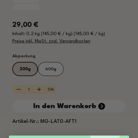
Regulärer Preis:
29,00 €
Inhalt:
0.2 kg
(145,00 € / kg)
(145,00 € / kg)
Preise inkl. MwSt. zzgl. Versandkosten
auswählen
Abpackung
200g
600g
Produkt Anzahl: Gib den gewünschten Wert e
Stk
In den Warenkorb
Artikel-Nr.:
MG-LAT0-AFT1