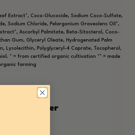
eaf Extract*, Coco-Glucoside, Sodium Coco-Sulfate,
ide, Sodium Chloride, Pelargonium Graveolens Oil*,
ract*, Ascorbyl Palmitate, Beta-Sitosterol, Coco-
than Gum, Glyceryl Oleate, Hydrogenated Palm
in, Lysolecithin, Polyglyceryl-4 Caprate, Tocopherol,
iol. * = from certified organic cultivation ** = made
organic farming
chaft
stellennummer