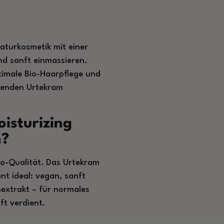
aturkosmetik mit einer
d sanft einmassieren.
ptimale Bio-Haarpflege und
senden Urtekram
isturizing
n?
io-Qualität. Das Urtekram
t ideal: vegan, sanft
extrakt – für normales
ft verdient.