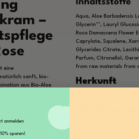
Inhaltsstoffe
ing
kram –
Aqua, Aloe Barbadensis L
Glycerin**, Lauryl Glucos
tspflege
Rosa Damascena Flower Ext
Caprylate, Squalene, Xan
Rose
Glycerides Citrate, Lecith
Parfum, Citronellol, Geran
from raw materials from 
t eine
atürlich sanft, bio-
Herkunft
mbination aus Bio-Aloe
aszener-Rosenextrakt
Dänemark - EU-Landwirts
keit. Milde Tenside
Öko-Kontroll
herisches Bio-
rgt. Der zarte Rosenduft
zt anmelden
DE-ÖKO-001
hes Pflegeerlebnis.
 10% sparen!