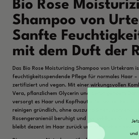
Bio Rose Moisturiz
Shampoo von Urte
Sanfte Feuchtigkei
mit dem Duft der 
Das Bio Rose Moisturizing Shampoo von Urtekram is
feuchtigkeitsspendende Pflege für normales Haar – n
zertifiziert und vegan. Mit einer wirkungsvollen Ko
Vera, pflanzlichem Glycerin und beruhigendem Dam
versorgt es Haar und Kopfhaut intensiv mit Feuchtig
reinigen gründlich, ohne auszutrocknen, während ät
Rosengeranienöl beruhigt und für seidigen Glanz so
Jet
bleibt dezent im Haar zurück und schenkt ein sinnlic
und