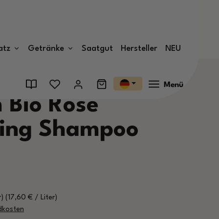
atz
Getränke
Saatgut
Hersteller
NEU
Menü
 Bio Rose
zing Shampoo
r)
(17,60 € / Liter)
ndkosten