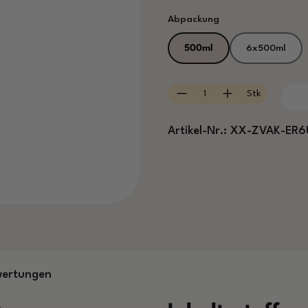
auswählen
Abpackung
500ml
6x500ml
Produkt Anzahl: Gib
Stk
Artikel-Nr.:
XX-ZVAK-ER6
wertungen