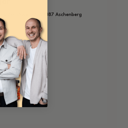
ger
H, Zur Davert 7, 59387 Aschenberg