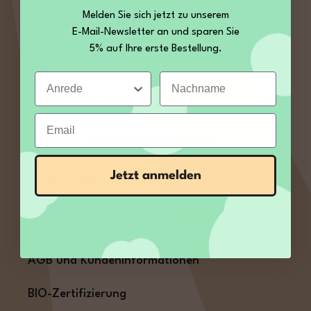
Melden Sie sich jetzt zu unserem
+49 35027 189860
E-Mail-Newsletter an und sparen Sie
5% auf Ihre erste Bestellung.
von Mo – Fr 09:00 bis 12:00 und 13:00 bis 14:00
Uhr
Anrede
Nachname
E-Mail:
service@kamelur.de
Email
Oder über unser
Kontaktformular
.
Jetzt anmelden
Vertrag widerrufen
INFORMATIONEN
AGB und Kundeninformationen
BIO-Zertifizierung