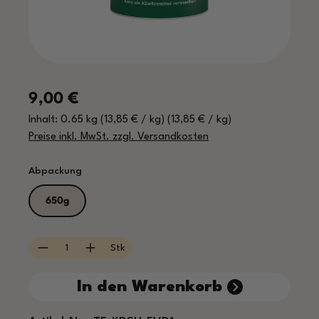
Regulärer Preis:
9,00 €
Inhalt:
0.65 kg
(13,85 € / kg)
(13,85 € / kg)
Preise inkl. MwSt. zzgl. Versandkosten
auswählen
Abpackung
650g
Produkt Anzahl: Gib den gewünschten Wert e
Stk
In den Warenkorb