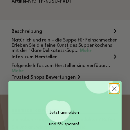
Artikel-Nr.:
TF-KDSU-FVD1
Beschreibung
Natürlich und rein – die Suppe für Feinschmecker
Erleben Sie die feine Kunst des Suppenkochens
mit der "Klare Delikatess-Sup…
Mehr
Infos zum Hersteller
Folgende Infos zum Hersteller sind verfübar...
Mehr
Trusted Shops Bewertungen
SERVICE KONTAKT
Jetzt anmelden
Sie haben Fragen zu unseren Produkten? Rufen
und 5% sparen!
Sie uns an, wir freuen uns auf Sie: