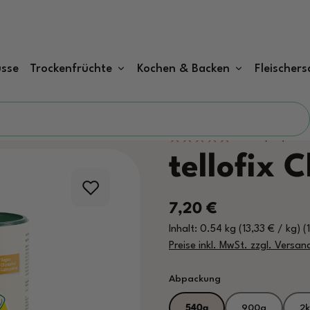
sse
Trockenfrüchte
Kochen & Backen
Fleischers
tellofix 
Regulärer Preis:
7,20 €
Inhalt:
0.54 kg
(13,33 € / kg)
(
Preise inkl. MwSt. zzgl. Versa
auswählen
Abpackung
540g
900g
2