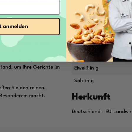
 zur idealen Wahl für
Energie in kJ/kcal
Fett in g
t
zt anmelden
davon gesättigte Fettsäu
 von tellofix schnell und
Kohlenhydrate in g
Brühe in heißem Wasser
 Brühe, die sofort
davon Zucker in g
ch für unterwegs
– so
Hand, um Ihre Gerichte im
Eiweiß in g
Salz in g
eßen Sie den reinen,
Herkunft
s Besonderem macht.
Deutschland - EU-Landwir