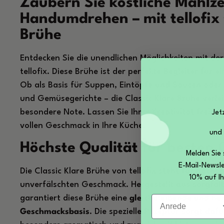
Zaubern Sie köstliche Mahlze
Handumdrehen – mit tellofix 
Brühe
Entdecken Sie die unendlichen Möglichkeiten mit der
tellofix. Diese Brühe ist der perfekte Begleiter für e
Ob als Basis für Suppen, Eintöpfe und Saucen oder a
und Gemüsegerichte – die Classic Klare Brühe verlei
besondere Note. Lassen Sie Ihrer Kreativität freien
Jet
vollen Geschmack in Ihre Küche.
und
Höchste Qualität für besten
Melden Sie 
E-Mail-Newsle
Die Classic Klare Brühe von tellofix steht für höchs
10% auf Ih
unverfälschten Geschmack. Hergestellt aus sorgfäl
Anrede
garantiert diese Brühe eine
gleichbleibende und he
Geschmacksbasis
. Die spezielle Rezeptur sorgt daf