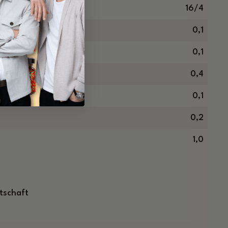
16/4
0,1
ren in g
0,1
0,4
0,1
0,2
1,0
tschaft