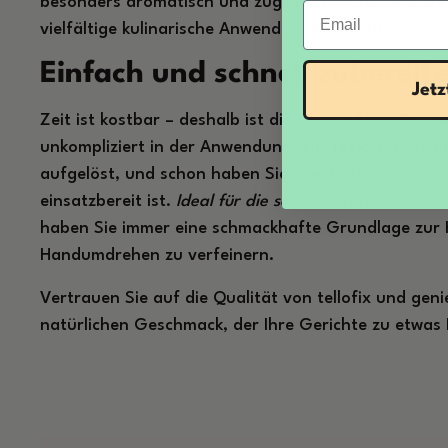
besonders aromatisch und zugleich mild ist, was sie
Email
vielfältige kulinarische Anwendungen macht.
Einfach und schnell zubereite
Jet
Zeit ist kostbar – deshalb ist die Classic Klare Brühe
unkompliziert in der Anwendung. Ein Teelöffel der 
aufgelöst, und schon haben Sie eine köstliche, klare
einsatzbereit ist.
Ideal für die schnelle Küche und au
haben Sie immer eine schmackhafte Grundlage zur 
Handumdrehen zu verfeinern.
Vertrauen Sie auf die Qualität von tellofix und geni
natürlichen Geschmack, der Ihre Gerichte zu etwa