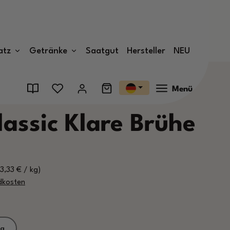
atz
Getränke
Saatgut
Hersteller
NEU
Menü
Classic Klare Brühe
13,33 € / kg)
ndkosten
kg