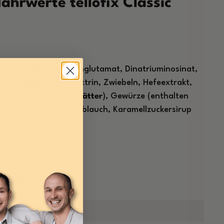
hrwerte tellofix Classic
tärker (Mononatriumglutamat, Dinatriuminosinat,
e, Palmfett, Maltodextrin, Zwiebeln, Hefeextrakt,
r (enthalten
Sellerieblätter
), Gewürze (enthalten
hes Aroma, Lauch, Knoblauch, Karamellzuckersirup
aben
erte pro 100g