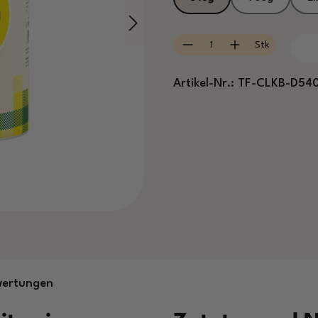
Produkt Anzahl: Gib
Stk
Artikel-Nr.:
TF-CLKB-D54
wertungen