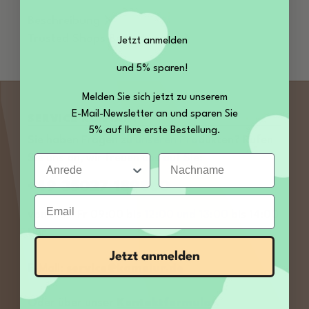
Beschreibung
Trusted Shops Bewertungen
Jetzt anmelden
und 5% sparen!
Melden Sie sich jetzt zu unserem
E-Mail-Newsletter an und sparen Sie
SERVICE KONTAKT
5% auf Ihre erste Bestellung.
Sie haben Fragen zu unseren Produkten? Rufen
Anrede
Nachname
Sie uns an, wir freuen uns auf Sie:
+49 35027 189860
Email
von Mo – Fr 09:00 bis 12:00 und 13:00 bis 14:00
Uhr
Jetzt anmelden
E-Mail:
service@kamelur.de
Oder über unser
Kontaktformular
.