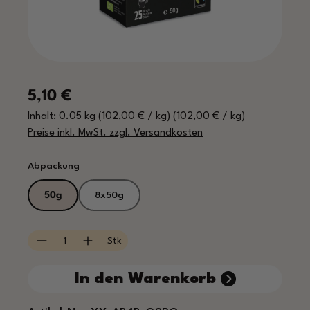
Regulärer Preis:
5,10 €
Inhalt:
0.05 kg
(102,00 € / kg)
(102,00 € / kg)
Preise inkl. MwSt. zzgl. Versandkosten
auswählen
Abpackung
50g
8x50g
Produkt Anzahl: Gib den gewünschten Wert e
Stk
In den Warenkorb