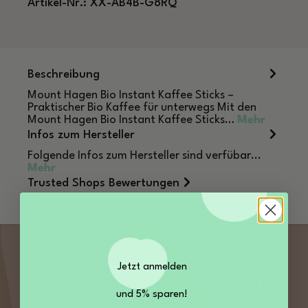
Artikel-Nr.:
XX-AB4B-G8RQ
Beschreibung
Mount Hagen Bio Instant Kaffee Sticks –
Praktischer Bio Kaffee für unterwegs Mit den
Mount Hagen Bio Instant Kaffee Sticks…
Mehr
Infos zum Hersteller
Folgende Infos zum Hersteller sind verfübar...
Mehr
Trusted Shops Bewertungen
SERVICE KONTAKT
Jetzt anmelden
Sie haben Fragen zu unseren Produkten? Rufen
und 5% sparen!
Sie uns an, wir freuen uns auf Sie: