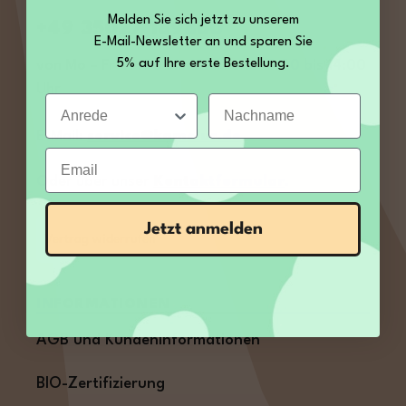
Melden Sie sich jetzt zu unserem
+49 35027 189860
E-Mail-Newsletter an und sparen Sie
5% auf Ihre erste Bestellung.
von Mo – Fr 09:00 bis 12:00 und 13:00 bis 14:00
Uhr
Anrede
Nachname
E-Mail:
service@kamelur.de
Email
Oder über unser
Kontaktformular
.
Jetzt anmelden
Vertrag widerrufen
INFORMATIONEN
AGB und Kundeninformationen
BIO-Zertifizierung