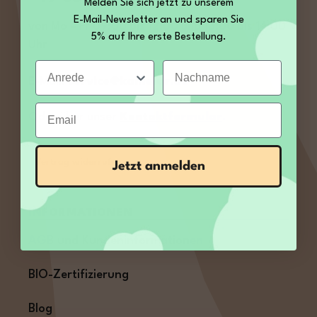
Melden Sie sich jetzt zu unserem
E-Mail-Newsletter an und sparen Sie
von Mo – Fr 09:00 bis 12:00 und 13:00 bis 14:00
5% auf Ihre erste Bestellung.
Uhr
Anrede
Nachname
E-Mail:
service@kamelur.de
Email
Oder über unser
Kontaktformular
.
Vertrag widerrufen
Jetzt anmelden
INFORMATIONEN
AGB und Kundeninformationen
BIO-Zertifizierung
Blog