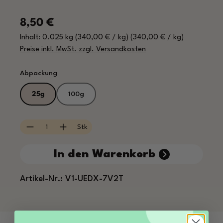
Regulärer Preis:
8,50 €
Inhalt:
0.025 kg
(340,00 € / kg)
(340,00 € / kg)
Preise inkl. MwSt. zzgl. Versandkosten
auswählen
Abpackung
25g
100g
Produkt Anzahl: Gib den gewünschten Wert e
Stk
In den Warenkorb
Artikel-Nr.:
V1-UEDX-7V2T