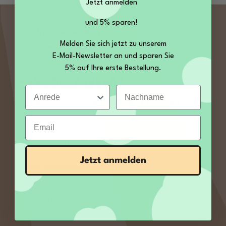
Jetzt anmelden
und 5% sparen!
SERVICE KONTAKT
Melden Sie sich jetzt zu unserem
Sie haben Fragen zu unseren Produkten? Rufen
E-Mail-Newsletter an und sparen Sie
Sie uns an, wir freuen uns auf Sie:
5% auf Ihre erste Bestellung.
+49 35027 189860
Anrede
Nachname
von Mo – Fr 09:00 bis 12:00 und 13:00 bis 14:00
Uhr
Email
E-Mail:
service@kamelur.de
Jetzt anmelden
Oder über unser
Kontaktformular
.
Vertrag widerrufen