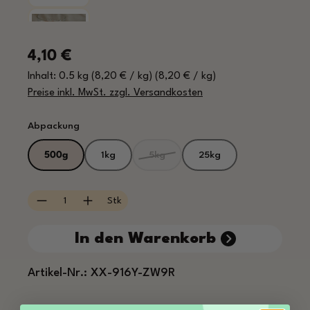
Regulärer Preis:
4,10 €
Inhalt:
0.5 kg
(8,20 € / kg)
(8,20 € / kg)
Preise inkl. MwSt. zzgl. Versandkosten
auswählen
Abpackung
500g
1kg
5kg
25kg
(Diese Option ist zurzeit nicht v
Produkt Anzahl: Gib den gewünschten Wert e
Stk
In den Warenkorb
Artikel-Nr.:
XX-916Y-ZW9R