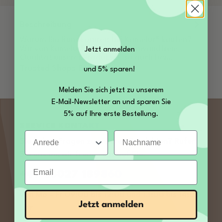
Beschreibung
Warum Bio Rundkornreis bei Kamelur® kaufen?
Wir von Kamelur® achten auf einwandfreie
Jetzt anmelden
Qualität unserer Produkte - so auch bei…
Mehr
Trusted Shops Bewertungen
und 5% sparen!
Melden Sie sich jetzt zu unserem
E-Mail-Newsletter an und sparen Sie
5% auf Ihre erste Bestellung.
SERVICE KONTAKT
Anrede
Nachname
Sie haben Fragen zu unseren Produkten? Rufen
Sie uns an, wir freuen uns auf Sie:
Email
+49 35027 189860
von Mo – Fr 09:00 bis 12:00 und 13:00 bis 14:00
Jetzt anmelden
Uhr