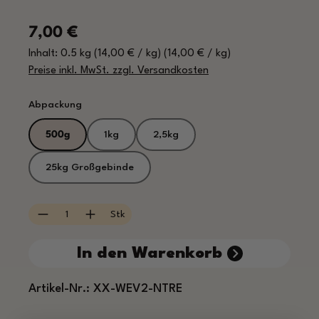
Regulärer Preis:
7,00 €
Inhalt:
0.5 kg
(14,00 € / kg)
(14,00 € / kg)
Preise inkl. MwSt. zzgl. Versandkosten
auswählen
Abpackung
500g
1kg
2,5kg
25kg Großgebinde
Produkt Anzahl: Gib den gewünschten Wert e
Stk
In den Warenkorb
Artikel-Nr.:
XX-WEV2-NTRE