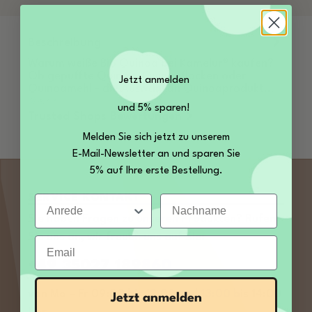
Beschreibung
Warum weiße Bio Quinoa bei Kamelur® kaufen?
Ob gepuffte Quinoa, Quinoaflocken oder
Jetzt anmelden
Quinoamehl - die Auswahl an Quinoaprodukt…
Mehr
und 5% sparen!
Trusted Shops Bewertungen
Melden Sie sich jetzt zu unserem
E-Mail-Newsletter an und sparen Sie
5% auf Ihre erste Bestellung.
SERVICE KONTAKT
Anrede
Nachname
Sie haben Fragen zu unseren Produkten? Rufen
Sie uns an, wir freuen uns auf Sie:
Email
+49 35027 189860
von Mo – Fr 09:00 bis 12:00 und 13:00 bis 14:00
Jetzt anmelden