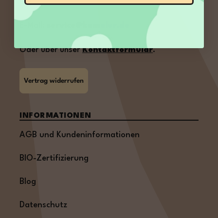
Uhr
E-Mail:
service@kamelur.de
Oder über unser
Kontaktformular
.
Vertrag widerrufen
INFORMATIONEN
AGB und Kundeninformationen
BIO-Zertifizierung
Blog
Datenschutz