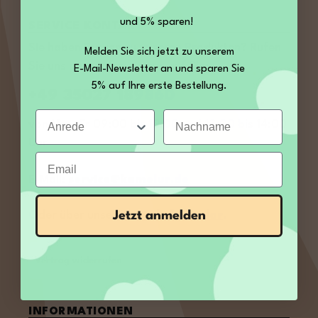
und 5% sparen!
SERVICE KONTAKT
Sie haben Fragen zu unseren Produkten? Rufen
Melden Sie sich jetzt zu unserem
Sie uns an, wir freuen uns auf Sie:
E-Mail-Newsletter an und sparen Sie
5% auf Ihre erste Bestellung.
+49 35027 189860
Anrede
Nachname
von Mo – Fr 09:00 bis 12:00 und 13:00 bis 14:00
Uhr
Email
E-Mail:
service@kamelur.de
Jetzt anmelden
Oder über unser
Kontaktformular
.
Vertrag widerrufen
INFORMATIONEN