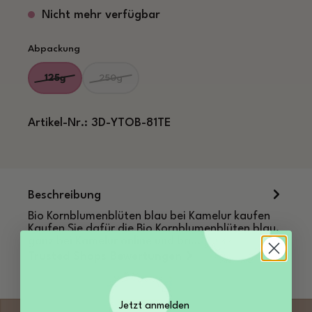
Nicht mehr verfügbar
auswählen
Abpackung
125g
250g
(Diese Option ist zurzeit nicht verfügbar.)
(Diese Option ist zurzeit nicht verfügbar.)
Artikel-Nr.:
3D-YTOB-81TE
Beschreibung
Bio Kornblumenblüten blau bei Kamelur kaufen
Kaufen Sie dafür die Bio Kornblumenblüten blau,
ganz bei Kamelur online und bri…
Mehr
Trusted Shops Bewertungen
Jetzt anmelden