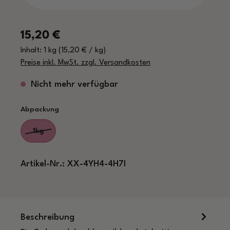
Regulärer Preis:
15,20 €
Inhalt:
1 kg
(15,20 € / kg)
Preise inkl. MwSt. zzgl. Versandkosten
Nicht mehr verfügbar
auswählen
Abpackung
1kg
(Diese Option ist zurzeit nicht verfügbar.)
Artikel-Nr.:
XX-4YH4-4H7I
Beschreibung