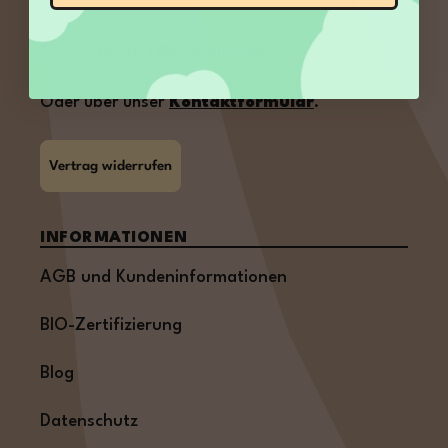
Uhr
E-Mail:
service@kamelur.de
Oder über unser
Kontaktformular
.
Vertrag widerrufen
INFORMATIONEN
AGB und Kundeninformationen
BIO-Zertifizierung
Blog
Datenschutz