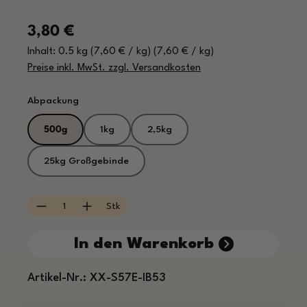
Regulärer Preis:
3,80 €
Inhalt:
0.5 kg
(7,60 € / kg)
(7,60 € / kg)
Preise inkl. MwSt. zzgl. Versandkosten
auswählen
Abpackung
500g
1kg
2,5kg
25kg Großgebinde
Produkt Anzahl: Gib den gewünschten Wert e
Stk
In den Warenkorb
Artikel-Nr.:
XX-S57E-IB53