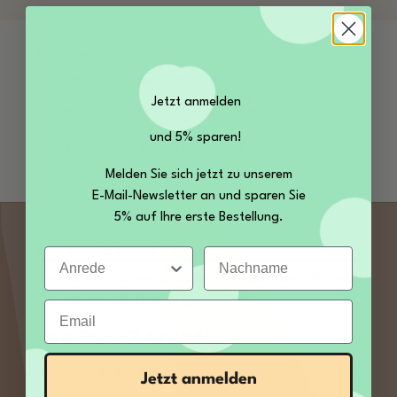
Beschreibung
Warum Bio Buchweizengrütze bei Kamelur®
kaufen? Unsere Bio Buchweizengrütze wurde aus
Jetzt anmelden
naturbelassenem und geschältem Buchwe…
Mehr
und 5% sparen!
Trusted Shops Bewertungen
Melden Sie sich jetzt zu unserem
E-Mail-Newsletter an und sparen Sie
5% auf Ihre erste Bestellung.
SERVICE KONTAKT
Anrede
Nachname
Sie haben Fragen zu unseren Produkten? Rufen
Sie uns an, wir freuen uns auf Sie:
Email
+49 35027 189860
von Mo – Fr 09:00 bis 12:00 und 13:00 bis 14:00
Jetzt anmelden