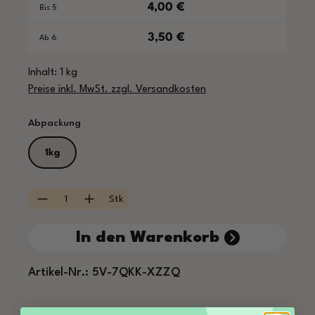
4,00 €
Bis
5
3,50 €
Ab
6
Inhalt:
1 kg
Preise inkl. MwSt. zzgl. Versandkosten
auswählen
Abpackung
1kg
Produkt Anzahl: Gib den gewünschten Wert e
Stk
In den Warenkorb
Artikel-Nr.:
5V-7QKK-XZZQ