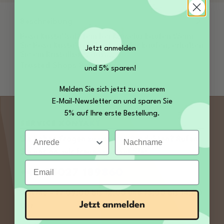
Beschreibung
Rosa Kristallsalz fein bei Kamelur kaufen Wenn
Sie Rosa Kristallsalz bei Kamelur kaufen, erhalten
Jetzt anmelden
Sie ein Kristallsalz, das…
Mehr
Trusted Shops Bewertungen
und 5% sparen!
Melden Sie sich jetzt zu unserem
E-Mail-Newsletter an und sparen Sie
5% auf Ihre erste Bestellung.
SERVICE KONTAKT
Anrede
Nachname
Sie haben Fragen zu unseren Produkten? Rufen
Sie uns an, wir freuen uns auf Sie:
Email
+49 35027 189860
von Mo – Fr 09:00 bis 12:00 und 13:00 bis 14:00
Jetzt anmelden
Uhr