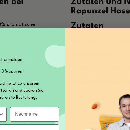
en bei
Zutaten und N
Rapunzel Has
Zutaten
00% aromatische
veganen Bio Haselnussmus
Haselnüsse
aus kontrollie
Allergene
ieser schmackhafte
zt anmelden
 Vermahlung sorgen für
Nüsse, denn erst durch
Schalenfrüchte, Haselnus
 10% sparen!
nüsse. Egal ob klassisch
Nährwertang
sich jetzt zu unserem
 für leckere
tter an und sparen Sie
 nicht kann!
re erste Bestellung.
Durchschnittliche Nährw
den, kann es passieren,
Nachname
Energie in kJ/kcal
tzt. Kein Grund zur
der cremig. Es sollte kühl
Fett in g