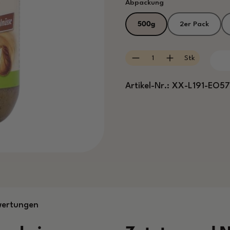
auswählen
Abpackung
500g
2er Pack
Produkt Anzahl: Gib
Stk
Artikel-Nr.:
XX-L191-EO57
wertungen