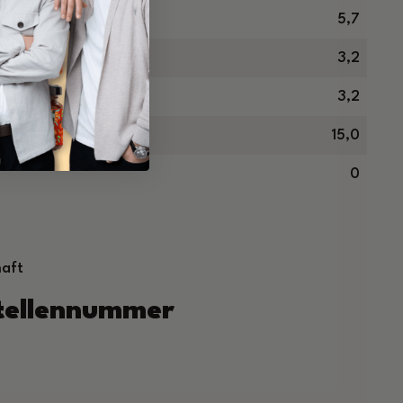
ren in g
5,7
3,2
3,2
15,0
0
haft
stellennummer