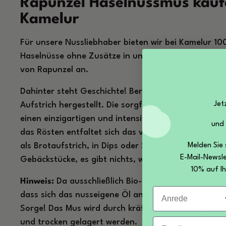
Rapunzel Haselnussmus kauf
Kamelur
Für unsere Nussliebhaber bieten wir bei Kamelur 1
Haselnüsse ohne Zusätze in unserem leckeren und 
von Rapunzel an.
Dahinter steht Geschichte! Bereits seit 1974 wird d
Jet
Aufstrich hergestellt. Die sorgfältige Röstung und
einen einzigartigen und intensiven Geschmack der 
und
das Rösten entfaltet sich das volle Aroma der Hasel
Melden Sie 
als Brotaufstrich, in Dips oder Saucen, im Müsli oder
E-Mail-Newsle
Gebäckstücke, es gibt nichts, was das Haselnussmus
10% auf Ih
Hinweis:
Da ausschließlich Bio-Nüsse verwendet wer
Anrede
dass sich das nusseigene Öl an der Oberfläche abse
Sorge! Das Mus wird durch kräftiges Durchrühren wie
Email
und trocken gelagert werden.