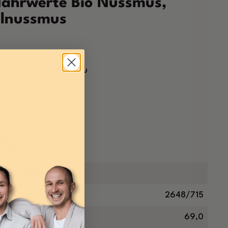
ährwerte Bio Nussmus,
elnussmus
rt biologischem Anbau
s
aben
erte pro 100g
2648/715
69,0