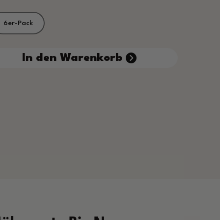
6er-Pack
 den gewünschten Wert ein oder benutze die S
In den Warenkorb