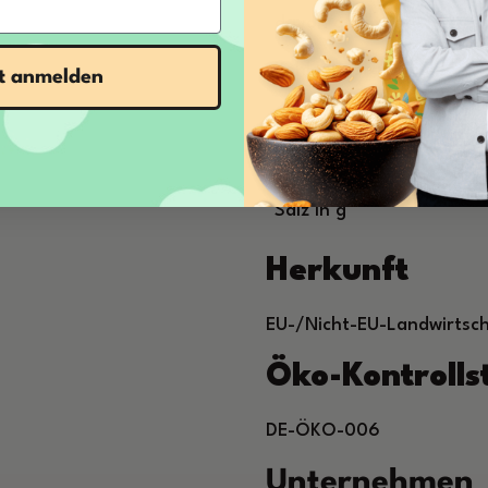
davon gesättigte Fettsäu
Kohlenhydrate in g
zt anmelden
davon Zucker in g
Eiweiß in g
Salz in g
Herkunft
EU-/Nicht-EU-Landwirtsc
Öko-Kontroll
DE-ÖKO-006
Unternehmen