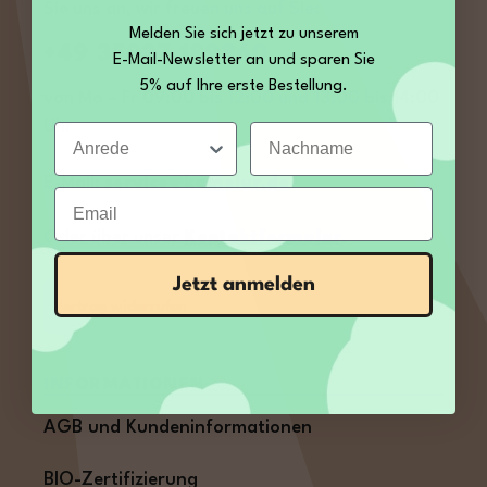
Sie uns an, wir freuen uns auf Sie:
Melden Sie sich jetzt zu unserem
+49 35027 189860
E-Mail-Newsletter an und sparen Sie
5% auf Ihre erste Bestellung.
von Mo – Fr 09:00 bis 12:00 und 13:00 bis 14:00
Uhr
Anrede
Nachname
E-Mail:
service@kamelur.de
Email
Oder über unser
Kontaktformular
.
Jetzt anmelden
Vertrag widerrufen
INFORMATIONEN
AGB und Kundeninformationen
BIO-Zertifizierung