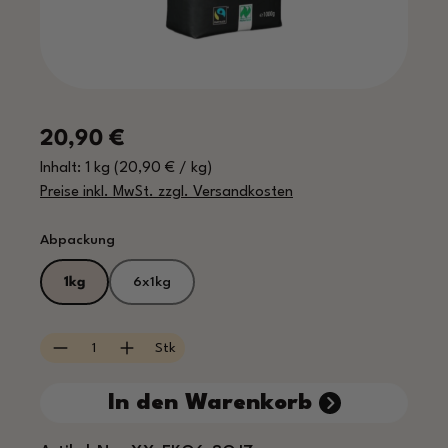
Regulärer Preis:
20,90 €
Inhalt:
1 kg
(20,90 € / kg)
Preise inkl. MwSt. zzgl. Versandkosten
auswählen
Abpackung
1kg
6x1kg
Produkt Anzahl: Gib den gewünschten Wert e
Stk
In den Warenkorb