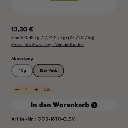
Regulärer Preis:
13,30 €
Inhalt:
0.48 kg
(27,71 € / kg)
(27,71 € / kg)
Preise inkl. MwSt. zzgl. Versandkosten
auswählen
Abpackung
40g
12er Pack
Produkt Anzahl: Gib den gewünschten Wert e
Stk
In den Warenkorb
Artikel-Nr.:
GGB-18T0-CLSV