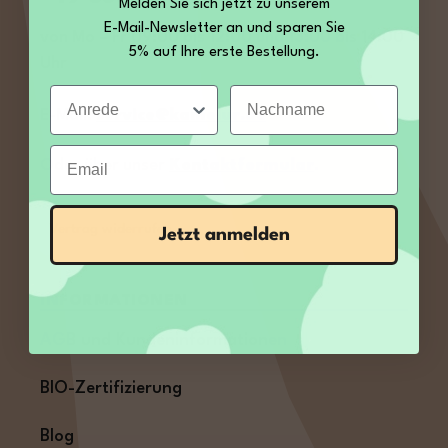
Melden Sie sich jetzt zu unserem
E-Mail-Newsletter an und sparen Sie
von Mo – Fr 09:00 bis 12:00 und 13:00 bis 14:00
5% auf Ihre erste Bestellung.
Uhr
Anrede
Nachname
E-Mail:
service@kamelur.de
Email
Oder über unser
Kontaktformular
.
Vertrag widerrufen
Jetzt anmelden
INFORMATIONEN
AGB und Kundeninformationen
BIO-Zertifizierung
Blog