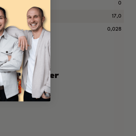
0
17,0
0,028
irtschaft
stellennummer