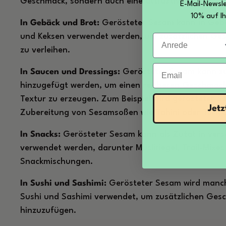
Geschmack, sondern auch eine attraktive Textur un
E-Mail-Newsle
10% auf Ih
In Gebäck und Brot:
Gerösteter Sesam kann in Gebä
Anrede
und Keksen verwendet werden, um zusätzlichen Ges
zu verleihen.
Email
In Saucen und Dressings:
Gerösteter Sesam kann zu
hinzugefügt werden, um einen reicheren Geschmac
Textur zu erzeugen. Zum Beispiel wird gerösteter Se
Jet
Zubereitung von Sesamsoßen wie Tahini oder Teriya
In Snacks:
Gerösteter Sesam kann als Zutat in ver
verwendet werden, darunter Müsliriegel, Trail-Mixes
Snackmischungen.
In Sushi und Sashimi:
Gerösteter Sesam wird manch
Sushi und Sashimi verwendet, um zusätzlichen Ges
hinzuzufügen.