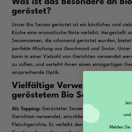
Was ist das Besondere an Bi
geröstet?
Unser Bio Sesam geröstet ist ein köstliches und viels
Küche eine aromatische Note verleiht. Hergestellt a
Sesamsamen, die schonend geröstet wurden, bietet
perfekte Mischung aus Geschmack und Textur
. Unser
kann in einer Vielzahl von Gerichten verwendet wer
zu süßen, und verleiht ihnen einen einzigartigen G
ansprechende Optik.
Vielfältige Verwendungsmögl
geröstetem Bio Sesam
Jet
Als Topping:
Gerösteter Sesam wird häufig als Toppi
und
Gerichten verwendet, einschließlich Salate, Reis, 
Fleischgerichte. Es verleiht den Gerichten nicht nur
Melden Sie 