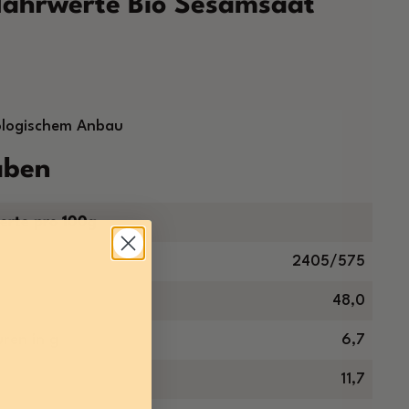
ährwerte Bio Sesamsaat
iologischem Anbau
aben
erte pro 100g
2405/575
48,0
ren in g
6,7
11,7