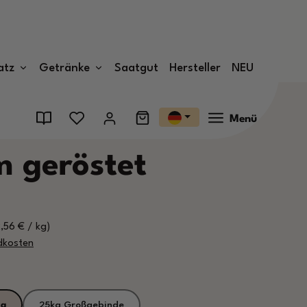
atz
Getränke
Saatgut
Hersteller
NEU
Menü
m geröstet
2,56 € / kg)
ndkosten
kg
25kg Großgebinde