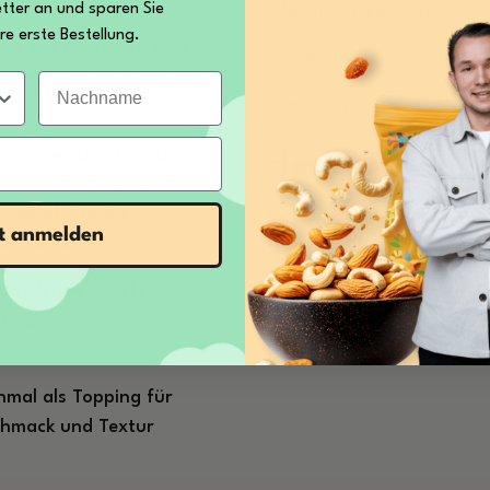
d Farbe.
tter an und sparen Sie
davon Zucker in g
re erste Bestellung.
ck wie Brötchen, Brot
Eiweiß in g
Nachname
chmack und Knusprigkeit
Salz in g
 Saucen und Dressings
Herkunft
k und eine angenehme
sam oft für die
Bolivien - Nicht-EU-Landw
zt anmelden
ki verwendet.
Öko-Kontroll
schiedenen Snacks
 und asiatische
DE-ÖKO-039
mal als Topping für
chmack und Textur