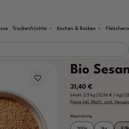
sse
Trockenfrüchte
Kochen & Backen
Fleischers
Bio Sesa
Regulärer Preis:
31,40 €
Inhalt:
2.5 kg
(12,56 € / kg)
(1
Preise inkl. MwSt. zzgl. Versa
auswählen
Abpackung
500g
1kg
2,5