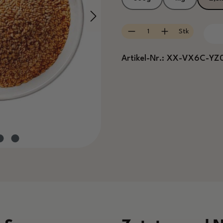
Produkt Anzahl: Gib
Stk
Artikel-Nr.:
XX-VX6C-YZ