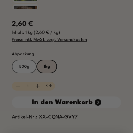
Regulärer Preis:
2,60 €
Inhalt:
1 kg
(2,60 € / kg)
Preise inkl. MwSt. zzgl. Versandkosten
auswählen
Abpackung
500g
1kg
Produkt Anzahl: Gib den gewünschten Wert e
Stk
In den Warenkorb
Artikel-Nr.:
XX-CQNA-GVY7