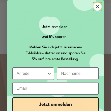
Beschreibung
Warum Bio Roggenvollkornmehl bei Kamelur®
kaufen? Wir von Kamelur® bieten Ihnen ein
Jetzt anmelden
breites Sortiment an hochwertigen Mehlen…
Mehr
und 5% sparen!
Trusted Shops Bewertungen
Melden Sie sich jetzt zu unserem
E-Mail-Newsletter an und sparen Sie
5% auf Ihre erste Bestellung.
SERVICE KONTAKT
Anrede
Nachname
Sie haben Fragen zu unseren Produkten? Rufen
Sie uns an, wir freuen uns auf Sie:
Email
+49 35027 189860
von Mo – Fr 09:00 bis 12:00 und 13:00 bis 14:00
Jetzt anmelden
Uhr