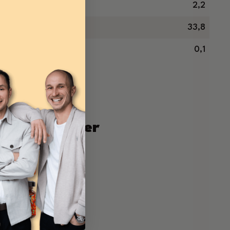
2,2
33,8
0,1
tschaft
stellennummer