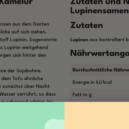
 Kamelur
Zutaten und N
Lupinensamen
Zutaten
lanzen aus dem Garten
licke auf sich ziehen.
stoff Lupinin. Sogenannte
Lupinen
aus kontrolliert 
as Lupinin weitgehend
Nährwertang
rgen sich hinter den
Durchschnittliche Nährw
sie der Sojabohne.
e dem Tofu ähnliche
Energie in kJ/kcal
e zunächst über Nacht
Wasser verrührt, so dass
Fett in g
un schonend erhitzt, bis
davon gesättigte Fettsäu
andene Masse kann als
adern gepresst kommt sie
Kohlenhydrate in g
ichen, veganen Würstchen