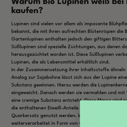
Warum Bio Lupinen weiß bei
kaufen?
Lupinen sind vielen vor allem als imposante Blühpf
bekannt, die mit ihren aufrechten Blütenrispen die B
Gartenlupinen enthalten jedoch den giftigen Bitter
Süßlupinen sind spezielle Züchtungen, aus denen d
herausgezüchtet worden ist. Diese Süßlupinen verbe
Lupinen, die als Lebensmittel erhältlich sind.
In der Zusammensetzung ihrer Inhaltsstoffe ähneln 
Analog zur Sojabohne lässt sich aus der Lupine ein
Substanz gewinnen. Hierzu werden die Lupinenkern
eingeweicht. Danach werden sie vermahlen und mit 
eine cremige Substanz entsteht. Diese Masse wird n
die enthaltenen Eiweiß-Anteile gerinnen. Die entst
Quarkersatz genutzt werden. Im Presskasten zu Qu
weiterverarbeitet in Form von veganen Brotaufstr