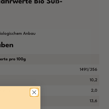
ährwerte Bio Süß-
biologischem Anbau
aben
erte pro 100g
1491/356
10,2
ren in g
2,0
13,6