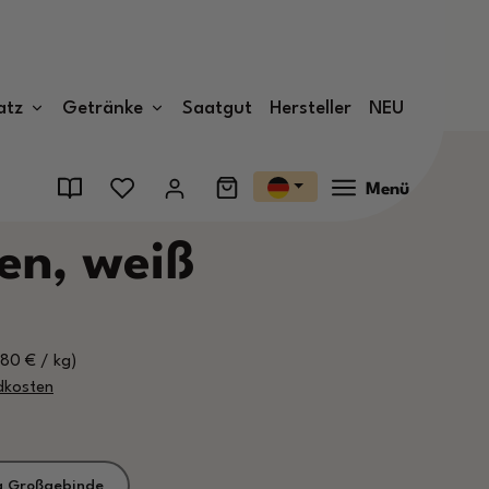
atz
Getränke
Saatgut
Hersteller
NEU
Menü
en, weiß
1,80 € / kg)
ndkosten
g Großgebinde