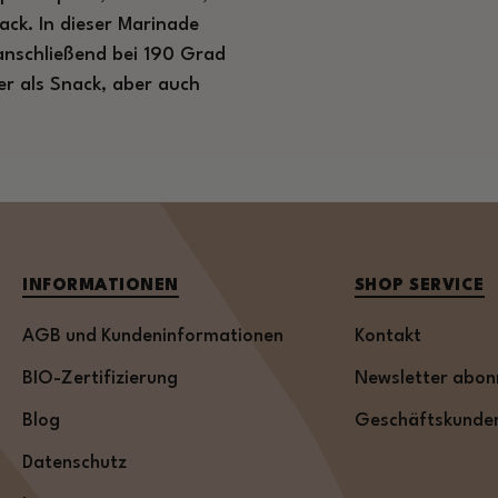
ck. In dieser Marinade
nschließend bei 190 Grad
er als Snack, aber auch
INFORMATIONEN
SHOP SERVICE
AGB und Kundeninformationen
Kontakt
BIO-Zertifizierung
Newsletter abon
Blog
Geschäftskunde
Datenschutz