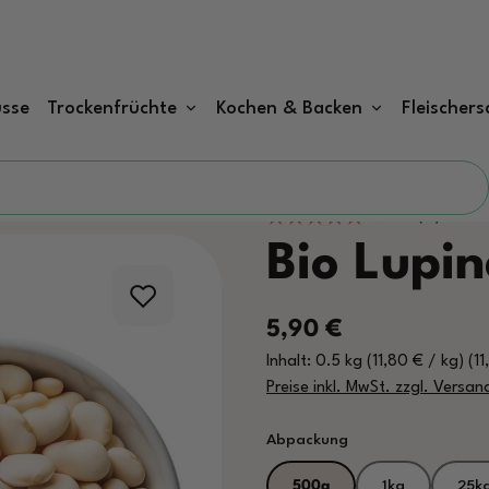
sse
Trockenfrüchte
Kochen & Backen
Fleischers
Bio Lupin
Regulärer Preis:
5,90 €
Inhalt:
0.5 kg
(11,80 € / kg)
(1
Preise inkl. MwSt. zzgl. Versa
auswählen
Abpackung
500g
1kg
25k