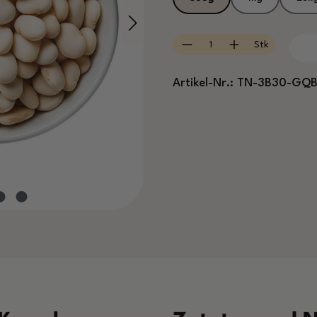
Produkt Anzahl: Gib
Stk
Artikel-Nr.:
TN-3B30-GQ