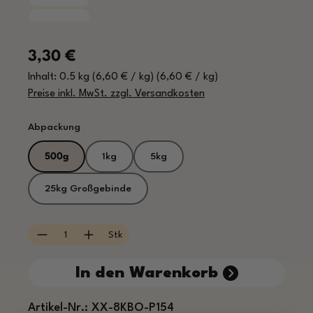
Regulärer Preis:
3,30 €
Inhalt:
0.5 kg
(6,60 € / kg)
(6,60 € / kg)
Preise inkl. MwSt. zzgl. Versandkosten
auswählen
Abpackung
500g
1kg
5kg
25kg Großgebinde
Produkt Anzahl: Gib den gewünschten Wert e
Stk
In den Warenkorb
Artikel-Nr.:
XX-8KBO-P154