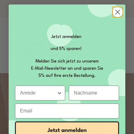
Beschreibung
Jetzt anmelden
Warum Bio Basmati Reis bei Kamelur® kaufen?
Unser sortenreiner Basmatireis Vollkorn wird
unter kontrolliert ökologischen Be…
Mehr
und 5% sparen!
Trusted Shops Bewertungen
Melden Sie sich jetzt zu unserem
E-Mail-Newsletter an und sparen Sie
5% auf Ihre erste Bestellung.
Anrede
Nachname
SERVICE KONTAKT
Sie haben Fragen zu unseren Produkten? Rufen
Email
Sie uns an, wir freuen uns auf Sie:
+49 35027 189860
Jetzt anmelden
von Mo – Fr 09:00 bis 12:00 und 13:00 bis 14:00