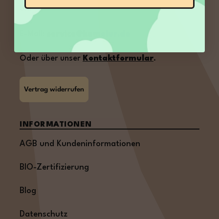
Uhr
E-Mail:
service@kamelur.de
Oder über unser
Kontaktformular
.
Vertrag widerrufen
INFORMATIONEN
AGB und Kundeninformationen
BIO-Zertifizierung
Blog
Datenschutz