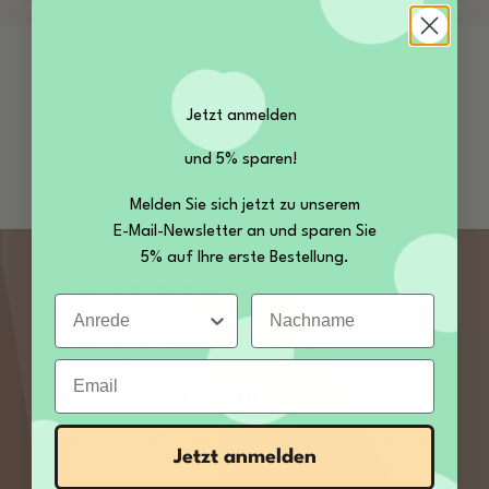
Beschreibung
Warum Bio Basmati Reis bei Kamelur® kaufen?
Jetzt anmelden
Unser sortenreiner und geschälter Basmatireis
wird unter kontrolliert ökologisc…
Mehr
und 5% sparen!
Trusted Shops Bewertungen
Melden Sie sich jetzt zu unserem
E-Mail-Newsletter an und sparen Sie
5% auf Ihre erste Bestellung.
SERVICE KONTAKT
Anrede
Nachname
Sie haben Fragen zu unseren Produkten? Rufen
Sie uns an, wir freuen uns auf Sie:
Email
+49 35027 189860
von Mo – Fr 09:00 bis 12:00 und 13:00 bis 14:00
Jetzt anmelden
Uhr