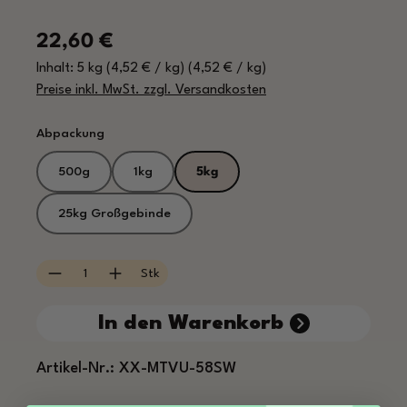
Regulärer Preis:
22,60 €
Inhalt:
5 kg
(4,52 € / kg)
(4,52 € / kg)
Preise inkl. MwSt. zzgl. Versandkosten
auswählen
Abpackung
500g
1kg
5kg
25kg Großgebinde
Produkt Anzahl: Gib den gewünschten Wert e
Stk
In den Warenkorb
Artikel-Nr.:
XX-MTVU-58SW