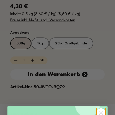
Regulärer Preis:
4,30 €
Inhalt:
0.5 kg
(8,60 € / kg)
(8,60 € / kg)
Preise inkl. MwSt. zzgl. Versandkosten
auswählen
Abpackung
500g
1kg
25kg Großgebinde
Produkt Anzahl: Gib den gewünschten Wert e
Stk
In den Warenkorb
Artikel-Nr.:
80-IWTO-RQ79
Beschreibung