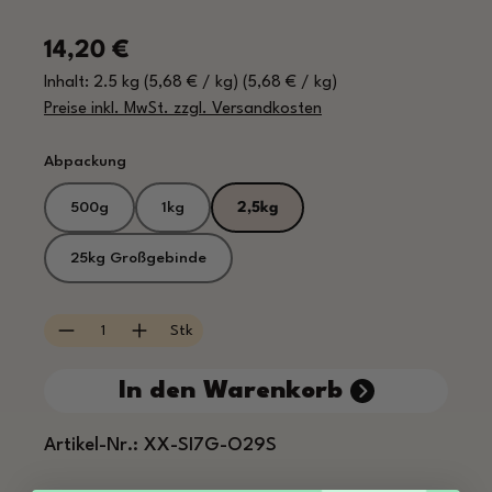
Regulärer Preis:
14,20 €
Inhalt:
2.5 kg
(5,68 € / kg)
(5,68 € / kg)
Preise inkl. MwSt. zzgl. Versandkosten
auswählen
Abpackung
500g
1kg
2,5kg
25kg Großgebinde
Produkt Anzahl: Gib den gewünschten Wert e
Stk
In den Warenkorb
Artikel-Nr.:
XX-SI7G-O29S