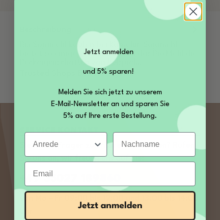
Beschreibung
Bio Sojamehl kaufen bei Kamelur Sojamehl
Jetzt anmelden
bietet so einige Vorteile. So soll das Bio Mehl die
Backeigenschaften von beispiel…
Mehr
und 5% sparen!
Trusted Shops Bewertungen
Melden Sie sich jetzt zu unserem
E-Mail-Newsletter an und sparen Sie
5% auf Ihre erste Bestellung.
SERVICE KONTAKT
Anrede
Nachname
Sie haben Fragen zu unseren Produkten? Rufen
Sie uns an, wir freuen uns auf Sie:
Email
+49 35027 189860
von Mo – Fr 09:00 bis 12:00 und 13:00 bis 14:00
Jetzt anmelden
Uhr