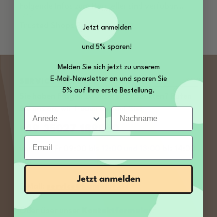
Folgende Infos zum Hersteller sind verfübar...
Mehr
Trusted Shops Bewertungen
Jetzt anmelden
und 5% sparen!
Melden Sie sich jetzt zu unserem
E-Mail-Newsletter an und sparen Sie
SERVICE KONTAKT
5% auf Ihre erste Bestellung.
Sie haben Fragen zu unseren Produkten? Rufen
Sie uns an, wir freuen uns auf Sie:
Anrede
Nachname
+49 35027 189860
Email
von Mo – Fr 09:00 bis 12:00 und 13:00 bis 14:00
Uhr
Jetzt anmelden
E-Mail:
service@kamelur.de
Oder über unser
Kontaktformular
.